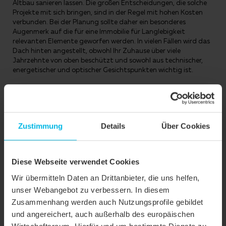
Altbau sanieren lassen. Die großen Entscheidungen, die solche
Projekte mit sich bringen, sind in der Regel mit hohen Kosten
verbunden. Bei der Planung sollte daher ein besonderes
Augenmerk auf die für eine Immobilie für Langlebigkeit
relevanten Elemente geworfen werden. In vielen Fällen wird das
Dach hinten angestellt, obwohl Ihr Zuhause über viele
Jahrzehnte von oben beschützt und sowohl aus technischer,
energetischer und optischer Gesichtspunkten wichtig ist.
Zustimmung
Details
Über Cookies
NEUBAU
Diese Webseite verwendet Cookies
Wir übermitteln Daten an Drittanbieter, die uns helfen,
unser Webangebot zu verbessern. In diesem
Zusammenhang werden auch Nutzungsprofile gebildet
und angereichert, auch außerhalb des europäischen