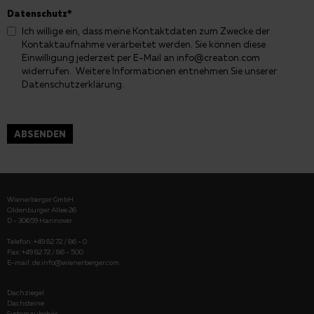
Datenschutz
*
Ich willige ein, dass meine Kontaktdaten zum Zwecke der
Kontaktaufnahme verarbeitet werden. Sie können diese
Einwilligung jederzeit per E-Mail an info@creaton.com
widerrufen. Weitere Informationen entnehmen Sie unserer
Datenschutzerklärung
.
ABSENDEN
Wienerberger GmbH
Oldenburger Allee 26
D - 30659 Hannover
Telefon: +49 82 72 / 86 - 0
Fax: +49 82 72 / 86 - 500
E-mail:
de.info@wienerberger.com
Dachziegel
Dachsteine
Systemzubehör