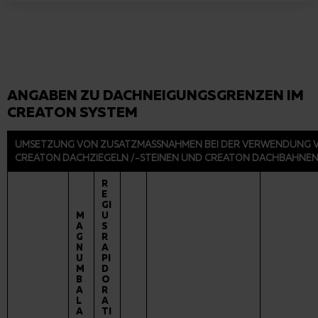
ANGABEN ZU DACHNEIGUNGSGRENZEN IM
CREATON SYSTEM
UMSETZUNG VON ZUSATZMASSNAHMEN BEI DER VERWENDUNG VO
REATON DACHZIEGELN /-STEINEN UND CREATON DACHBAHNEN -
R
E
GI
M
U
A
S
G
R
N
A
U
PI
M
D
B
O
A
R
L
A
A
TI