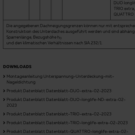
DUO longli
TRIO extra
QUATTRO lo
Die angegebenen Dachneigungsgrenzen können nur mit entspreche
Konstruktion des Unterdaches ausgeführt werden und sind abhängi
Sparrenlänge, Bezugshöhe h
0
und den klimatischen Verhältnissen nach SIA 232/1.
DOWNLOADS
Montageanleitung Unterspannung-Unterdeckung-mit-
Nageldichtung
Produkt Datenblatt Datenblatt-DUO-extra-02-2023
Produkt Datenblatt Datenblatt-DUO-longlife-ND-extra-02-
2023
Produkt Datenblatt Datenblatt-TRIO-extra-02-2023
Produkt Datenblatt Datenblatt-TRIO-longlife-extra-02-2023
Produkt Datenblatt Datenblatt-QUATTRO-longlife-extra-02-