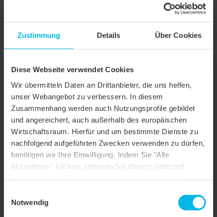
Selbstklebestreifen für hohe Anforderungen.
TRIO EXTRA
Zustimmung
Details
Über Cookies
Diese Webseite verwendet Cookies
Wir übermitteln Daten an Drittanbieter, die uns helfen,
unser Webangebot zu verbessern. In diesem
Zusammenhang werden auch Nutzungsprofile gebildet
und angereichert, auch außerhalb des europäischen
Wirtschaftsraum. Hierfür und um bestimmte Dienste zu
nachfolgend aufgeführten Zwecken verwenden zu dürfen,
benötigen wir Ihre Einwilligung. Indem Sie "Alle
akzeptieren" klicken, stimmen Sie diesen (jederzeit
widerruflich) zu. Dies umfasst auch Ihre Einwilligung
nach Art. 49 (1) (a) DSGVO. Sie können Ihre
Einwilligungsauswahl
Einstellungen ändern oder die Datenverarbeitung
Notwendig
ablehnen.