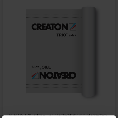
CREATON TRIO extra – Die Unterdachbahn mit integriertem