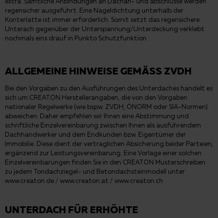
extra. Sämtliche Anbindungen an Dachan- und abschlüsse werden
regensicher ausgeführt. Eine Nageldichtung unterhalb der
Konterlatte ist immer erforderlich. Somit setzt das regensichere
Unterach gegenüber der Unterspannung/Unterdeckung verklebt
nochmals eins drauf in Punkto Schutzfunktion.
ALLGEMEINE HINWEISE GEMÄSS ZVDH
Bei den Vorgaben zu den Ausführungen des Unterdaches handelt es
sich um CREATON Herstellerangaben, die von den Vorgaben
nationaler Regelwerke (wie bspw. ZVDH, ÖNORM oder SIA-Normen)
abweichen. Daher empfehlen wir Ihnen eine Abstimmung und
schriftliche Einzelvereinbarung zwischen Ihnen als ausführendem
Dachhandwerker und dem Endkunden bzw. Eigentümer der
Immobilie. Diese dient der vertraglichen Absicherung beider Parteien,
ergänzend zur Leistungsvereinbarung. Eine Vorlage einer solchen
Einzelvereinbarungen finden Sie in den CREATON Musterschreiben
zu jedem Tondachziegel- und Betondachsteinmodell unter
www.creaton.de
/
www.creaton.at
/
www.creaton.ch
UNTERDACH FÜR ERHÖHTE