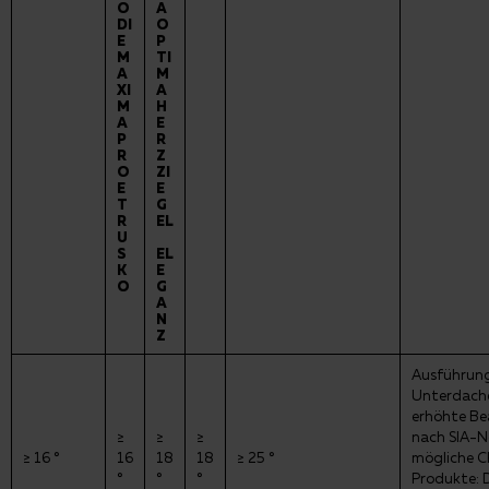
O
A
DI
O
E
P
M
TI
A
M
XI
A
M
H
A
E
P
R
R
Z
O
ZI
E
E
T
G
R
EL
U
S
EL
K
E
O
G
A
N
Z
Ausführung
Unterdache
erhöhte B
≥
≥
≥
nach SIA-
≥ 16 °
16
18
18
≥ 25 °
mögliche 
°
°
°
Produkte: 