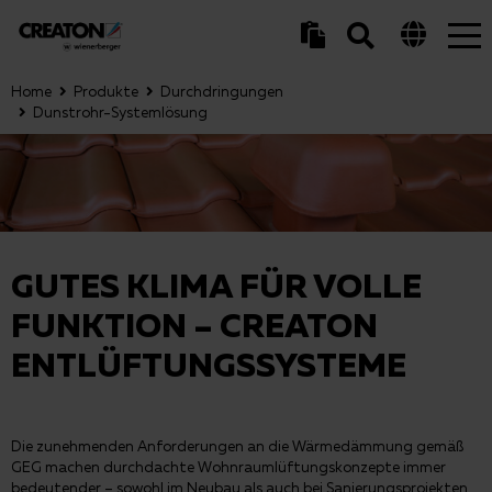
Tog
nav
Home
Produkte
Durchdringungen
Dunstrohr-Systemlösung
GUTES KLIMA FÜR VOLLE
FUNKTION – CREATON
ENTLÜFTUNGSSYSTEME
Die zunehmenden Anforderungen an die Wärmedämmung gemäß
GEG machen durchdachte Wohnraumlüftungskonzepte immer
bedeutender – sowohl im Neubau als auch bei Sanierungsprojekten.