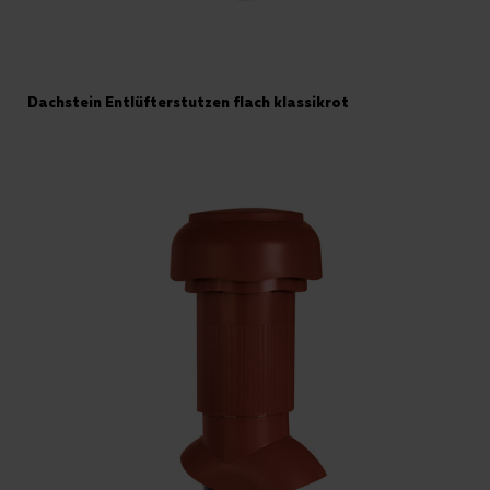
Dachstein Entlüfterstutzen flach klassikrot