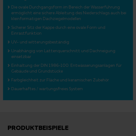
Die ovale Durchgangsform im Bereich der Wasserführung
ermöglicht eine sichere Ableitung des Niederschlags auch bei
kleinformatigen Dachziegelmodellen
Sicherer Sitz der Kappe durch eine ovale Form und
Einrastfunktion
UV- und witterungsbeständig
Unabhängig von Lattenquerschnitt und Dachneigung
einsetzbar
Einhaltung der DIN 1986-100: Entwässerungsanlagen für
Gebäude und Grundstücke
Farbgleichheit zur Fläche und keramischen Zubehör
Dauerhaftes / wartungsfreies System
PRODUKTBEISPIELE