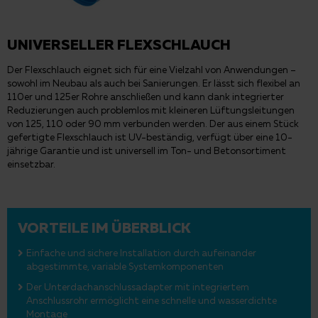
UNIVERSELLER FLEXSCHLAUCH
Der Flexschlauch eignet sich für eine Vielzahl von Anwendungen –
sowohl im Neubau als auch bei Sanierungen. Er lässt sich flexibel an
110er und 125er Rohre anschließen und kann dank integrierter
Reduzierungen auch problemlos mit kleineren Lüftungsleitungen
von 125, 110 oder 90 mm verbunden werden. Der aus einem Stück
gefertigte Flexschlauch ist UV-beständig, verfügt über eine 10-
jährige Garantie und ist universell im Ton- und Betonsortiment
einsetzbar.
VORTEILE IM ÜBERBLICK
Einfache und sichere Installation durch aufeinander
abgestimmte, variable Systemkomponenten
Der Unterdachanschlussadapter mit integriertem
Anschlussrohr ermöglicht eine schnelle und wasserdichte
Montage