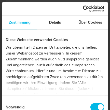
Klemmring-Unterteil
Zustimmung
Details
Über Cookies
Diese Webseite verwendet Cookies
Wir übermitteln Daten an Drittanbieter, die uns helfen,
unser Webangebot zu verbessern. In diesem
Zusammenhang werden auch Nutzungsprofile gebildet
und angereichert, auch außerhalb des europäischen
Wirtschaftsraum. Hierfür und um bestimmte Dienste zu
nachfolgend aufgeführten Zwecken verwenden zu dürfen,
benötigen wir Ihre Einwilligung. Indem Sie "Alle
akzeptieren" klicken, stimmen Sie diesen (jederzeit
widerruflich) zu. Dies umfasst auch Ihre Einwilligung
nach Art. 49 (1) (a) DSGVO. Sie können Ihre
Einwilligungsauswahl
Einstellungen ändern oder die Datenverarbeitung
Notwendig