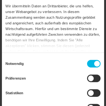
Wir übermitteln Daten an Drittanbieter, die uns helfen,
creaton-terra-optima-flachschiebeziegel-ausschreibung.pdf
unser Webangebot zu verbessern. In diesem
creaton-terra-optima-flachschiebeziegel-ausschreibung-13-
Zusammenhang werden auch Nutzungsprofile gebildet
2016-sia451.01s
und angereichert, auch außerhalb des europäischen
creaton-domino-glattschiebeziegel-ausschreibung.pdf
Wirtschaftsraum. Hierfür und um bestimmte Dienste zu
nachfolgend aufgeführten Zwecken verwenden zu dürfen,
creaton-domino-glattschiebeziegel-ausschreibung-2016-
benötigen wir Ihre Einwilligung. Indem Sie "Alle
sia451.01s
akzeptieren" klicken, stimmen Sie diesen (jederzeit
creaton-mikado-glattschiebeziegel-ausschreibung.pdf
widerruflich) zu. Dies umfasst auch Ihre Einwilligung
creaton-mikado-glattschiebeziegel-ausschreibung-2016-
nach Art. 49 (1) (a) DSGVO. Sie können Ihre
Einwilligungsauswahl
sia45101s.01s
Einstellungen ändern oder die Datenverarbeitung
Notwendig
creaton-biberschwanzziegel-ausschreibung.pdf
ablehnen.
creaton-biberschwanzziegel-ausschreibung-1838-2016-
Präferenzen
sia451.01s
creaton-ratio-muldenschiebeziegel-ausschreibung.pdf
Statistiken
creaton-ratio-muldenschiebeziegel-ausschreibung-2016-
sia451.01s