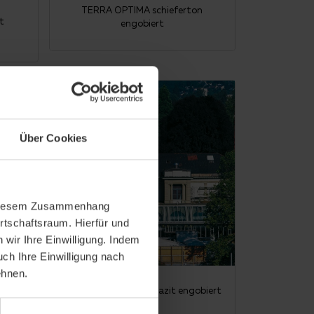
TERRA OPTIMA schieferton
t
engobiert
Über Cookies
In diesem Zusammenhang
rtschaftsraum. Hierfür und
wir Ihre Einwilligung. Indem
uch Ihre Einwilligung nach
ehnen.
IGES
TERRA OPTIMA anthrazit engobiert
on