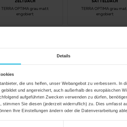
ZELTDACH
SATTELDACH
TERRA OPTIMA grau matt
TERRA OPTIMA grau mat
engobiert
engobiert
Details
Cookies
ittanbieter, die uns helfen, unser Webangebot zu verbessern. 
gebildet und angereichert, auch außerhalb des europäischen Wi
hfolgend aufgeführten Zwecken verwenden zu dürfen, benötigen 
n, stimmen Sie diesen (jederzeit widerruflich) zu. Dies umfasst a
önnen Ihre Einstellungen ändern oder die Datenverarbeitung abl
HRFAMILIENHAUS SONSTIGES
EINFAMILIENHAUS SONST
SATTELDACH
SONDERFORM
TERRA OPTIMA schieferton
TERRA OPTIMA schiefert