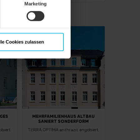
Marketing
lle Cookies zulassen
IGES
MEHRFAMILIENHAUS ALTBAU
SANIERT SONDERFORM
biert
TERRA OPTIMA anthrazit engobiert