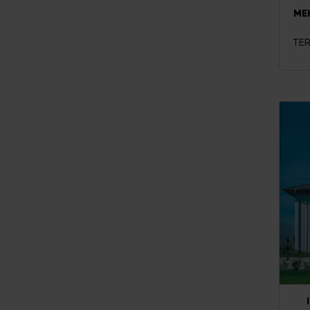
ME
TER