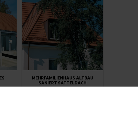
ES
MEHRFAMILIENHAUS ALTBAU
SANIERT SATTELDACH
DOMINO naturrot