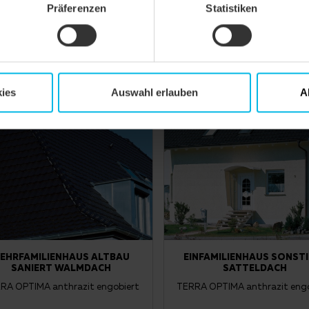
Präferenzen
Statistiken
engobiert
engobiert
ies
Auswahl erlauben
A
EHRFAMILIENHAUS ALTBAU
EINFAMILIENHAUS SONST
SANIERT WALMDACH
SATTELDACH
RA OPTIMA anthrazit engobiert
TERRA OPTIMA anthrazit engo