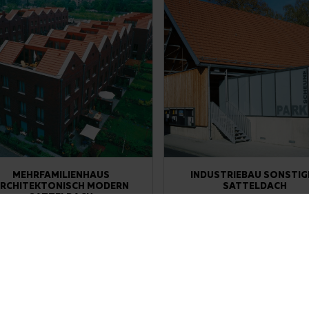
MEHRFAMILIENHAUS
INDUSTRIEBAU SONSTIG
RCHITEKTONISCH MODERN
SATTELDACH
SATTELDACH
DOMINO naturrot
DOMINO naturrot