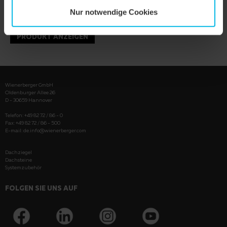
Nur notwendige Cookies
PRODUKT ANZEIGEN
Wienerberger GmbH
Oldenburger Allee 26
D - 30659 Hannover
Telefon: +49 82 72 / 86 - 0
Fax: +49 82 72 / 86 - 500
E-mail:
de.info@wienerberger.com
Dachziegel
Dachsteine
Systemzubehör
FOLGEN SIE UNS AUF