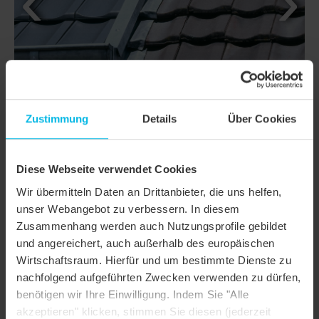
Zustimmung
Details
Über Cookies
Diese Webseite verwendet Cookies
Wir übermitteln Daten an Drittanbieter, die uns helfen,
DETAILS
unser Webangebot zu verbessern. In diesem
Zusammenhang werden auch Nutzungsprofile gebildet
MODELL
TERRA OPTIMA
und angereichert, auch außerhalb des europäischen
Wirtschaftsraum. Hierfür und um bestimmte Dienste zu
Produktfamilie
Reformziegel
nachfolgend aufgeführten Zwecken verwenden zu dürfen,
Produktgruppe
Dachziegel
benötigen wir Ihre Einwilligung. Indem Sie "Alle
akzeptieren" klicken, stimmen Sie diesen (jederzeit
Objektart
Einfamilienhaus