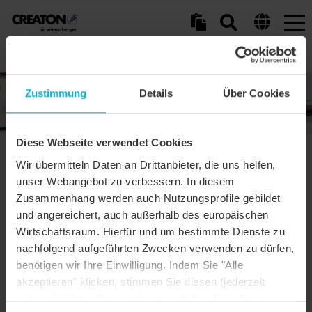
Tog
nav
Home
Profi Service
Service
Kranlastdiagramm
Zustimmung
Details
Über Cookies
Diese Webseite verwendet Cookies
BESTELLFORMULARE
Wir übermitteln Daten an Drittanbieter, die uns helfen,
unser Webangebot zu verbessern. In diesem
Zusammenhang werden auch Nutzungsprofile gebildet
und angereichert, auch außerhalb des europäischen
Hier finden Sie die wichtigsten Formular zum Herunterladen.
Wirtschaftsraum. Hierfür und um bestimmte Dienste zu
nachfolgend aufgeführten Zwecken verwenden zu dürfen,
benötigen wir Ihre Einwilligung. Indem Sie "Alle
creaton-logistik-kranlastdiagramm-ch-de.pdf
akzeptieren" klicken, stimmen Sie diesen (jederzeit
creaton-logistik-kranlastdiagramm-ch-fr.pdf
widerruflich) zu. Dies umfasst auch Ihre Einwilligung