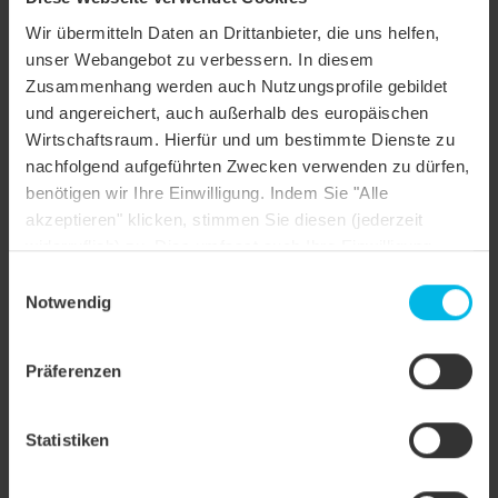
Bestellformular CREATON IT
Wir übermitteln Daten an Drittanbieter, die uns helfen,
Bestellformular Mansardziegel
unser Webangebot zu verbessern. In diesem
Bestellformular Knickziegel
Zusammenhang werden auch Nutzungsprofile gebildet
Bestellformular Pultziegel TDZ
und angereichert, auch außerhalb des europäischen
Lieferbedingungen 2021 CH-DE
Wirtschaftsraum. Hierfür und um bestimmte Dienste zu
Lieferbedingungen 2021 CH-FR
nachfolgend aufgeführten Zwecken verwenden zu dürfen,
benötigen wir Ihre Einwilligung. Indem Sie "Alle
Lieferbedingungen 2021 CH-IT
akzeptieren" klicken, stimmen Sie diesen (jederzeit
widerruflich) zu. Dies umfasst auch Ihre Einwilligung
nach Art. 49 (1) (a) DSGVO. Sie können Ihre
Einwilligungsauswahl
Einstellungen ändern oder die Datenverarbeitung
Notwendig
ablehnen.
Präferenzen
Statistiken