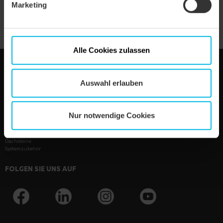
Marketing
Alle Cookies zulassen
Wienerberger GmbH
Oldenburger Allee 26
Auswahl erlauben
D - 30659 Hannover
Telefon: +49 82 72 / 86 - 0
Fax: +49 82 72 / 86 - 500
E-mail:
de.info@wienerberger.com
Nur notwendige Cookies
Dachziegel
Dachsteine
Systemzubehör
FOLGEN SIE UNS AUF