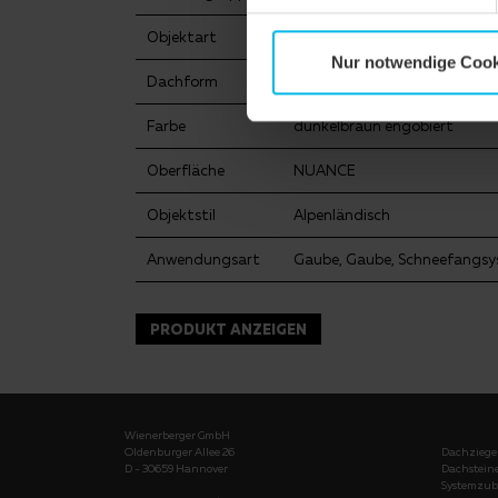
Objektart
Einfamilienhaus
Nur notwendige Cook
Dachform
Walmdach
Farbe
dunkelbraun engobiert
Oberfläche
NUANCE
Objektstil
Alpenländisch
Anwendungsart
Gaube, Gaube, Schneefangs
PRODUKT ANZEIGEN
Wienerberger GmbH
Oldenburger Allee 26
Dachziege
D - 30659 Hannover
Dachstein
Systemzub