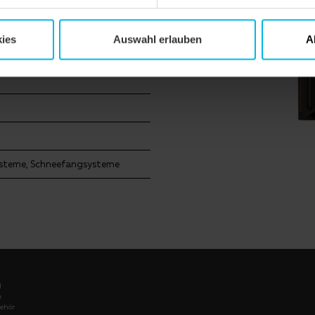
ies
Auswahl erlauben
A
ysteme, Schneefangsysteme
l
e
ehör