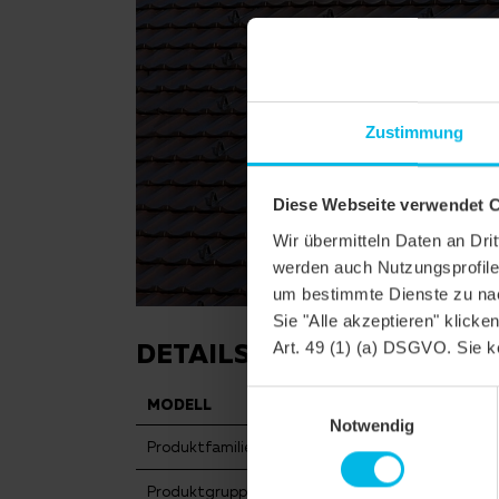
Zustimmung
Diese Webseite verwendet 
Wir übermitteln Daten an Dr
werden auch Nutzungsprofile 
um bestimmte Dienste zu nac
Sie "Alle akzeptieren" klicke
DETAILS
Art. 49 (1) (a) DSGVO. Sie k
Einwilligungsauswahl
MODELL
TERRA OPTIMA
Notwendig
Produktfamilie
Reformziegel
Produktgruppe
Dachziegel