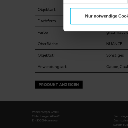
Objektart
Industrieba
Nur notwendige Cook
Dachform
Zeltdach
Farbe
grau matt 
Oberfläche
NUANCE
Objektstil
Sonstiges
Anwendungsart
Gaube, Gau
PRODUKT ANZEIGEN
Wienerberger GmbH
Oldenburger Allee 26
Dachziege
D - 30659 Hannover
Dachstein
Systemzub