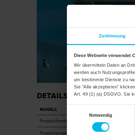
Zustimmung
Diese Webseite verwendet 
Wir übermitteln Daten an Dr
werden auch Nutzungsprofile 
um bestimmte Dienste zu nac
Sie "Alle akzeptieren" klicke
DETAILS
Art. 49 (1) (a) DSGVO. Sie k
Einwilligungsauswahl
MODELL
TERRA OP
Notwendig
Produktfamilie
Reformzieg
Produktgruppe
Dachziegel