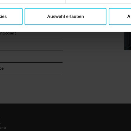
u
ies
Auswahl erlauben
A
engobiert
be
l
e
ehör