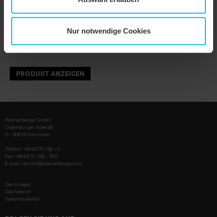
Nur notwendige Cookies
PRODUKT ANZEIGEN
Wienerberger GmbH
Oldenburger Allee 26
D - 30659 Hannover
Telefon: +49 82 72 / 86 - 0
Fax: +49 82 72 / 86 - 500
E-mail:
de.info@wienerberger.com
Dachziegel
Dachsteine
Systemzubehör