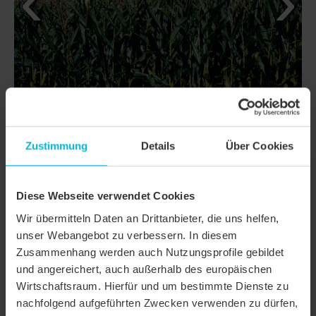
Zustimmung
Details
Über Cookies
Diese Webseite verwendet Cookies
DETAILS
Wir übermitteln Daten an Drittanbieter, die uns helfen,
MODELL
TERRA OPTIMA
unser Webangebot zu verbessern. In diesem
Zusammenhang werden auch Nutzungsprofile gebildet
Produktfamilie
Reformziegel
und angereichert, auch außerhalb des europäischen
Wirtschaftsraum. Hierfür und um bestimmte Dienste zu
Produktgruppe
Dachziegel
nachfolgend aufgeführten Zwecken verwenden zu dürfen,
Objektart
Mehrfamilienhaus