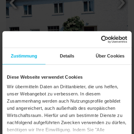
Zustimmung
Details
Über Cookies
Diese Webseite verwendet Cookies
DETAILS
Wir übermitteln Daten an Drittanbieter, die uns helfen,
unser Webangebot zu verbessern. In diesem
MODELL
TERRA OPTIMA
Zusammenhang werden auch Nutzungsprofile gebildet
und angereichert, auch außerhalb des europäischen
Produktfamilie
Reformziegel
Wirtschaftsraum. Hierfür und um bestimmte Dienste zu
Produktgruppe
Dachziegel
nachfolgend aufgeführten Zwecken verwenden zu dürfen,
benötigen wir Ihre Einwilligung. Indem Sie "Alle
Objektart
Einfamilienhaus