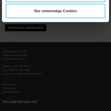
Nur notwendige Cookies
PRODUKT ANZEIGEN
Wienerberger GmbH
Oldenburger Allee 26
D - 30659 Hannover
Telefon: +49 82 72 / 86 - 0
Fax: +49 82 72 / 86 - 500
E-mail:
de.info@wienerberger.com
Dachziegel
Dachsteine
Systemzubehör
FOLGEN SIE UNS AUF