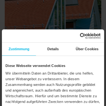
Zustimmung
Details
Über Cookies
Diese Webseite verwendet Cookies
DETAILS
Wir übermitteln Daten an Drittanbieter, die uns helfen,
MODELL
AMBIENTE GERADSCHNITT
unser Webangebot zu verbessern. In diesem
Zusammenhang werden auch Nutzungsprofile gebildet
Produktfamilie
Biberschwanzziegel AMBIENTE
und angereichert, auch außerhalb des europäischen
Wirtschaftsraum. Hierfür und um bestimmte Dienste zu
Produktgruppe
Dachziegel
nachfolgend aufgeführten Zwecken verwenden zu dürfen,
Objektart
Mehrfamilienhaus