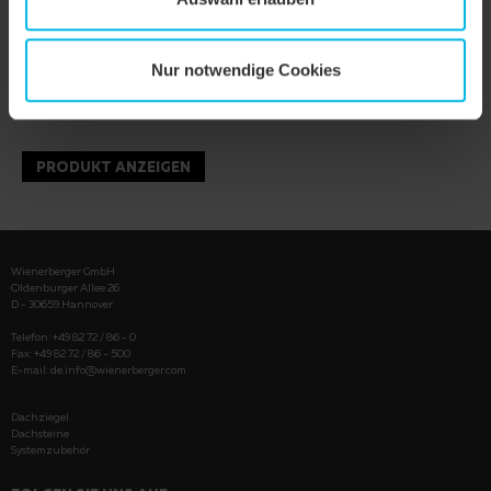
Nur notwendige Cookies
PRODUKT ANZEIGEN
Wienerberger GmbH
Oldenburger Allee 26
D - 30659 Hannover
Telefon: +49 82 72 / 86 - 0
Fax: +49 82 72 / 86 - 500
E-mail:
de.info@wienerberger.com
Dachziegel
Dachsteine
Systemzubehör