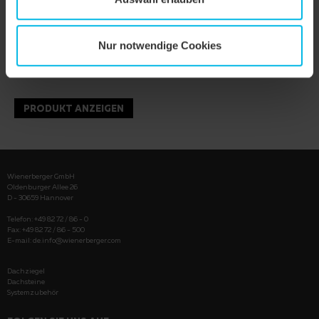
Nur notwendige Cookies
PRODUKT ANZEIGEN
Wienerberger GmbH
Oldenburger Allee 26
D - 30659 Hannover
Telefon: +49 82 72 / 86 - 0
Fax: +49 82 72 / 86 - 500
E-mail:
de.info@wienerberger.com
Dachziegel
Dachsteine
Systemzubehör