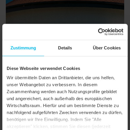
Zustimmung
Details
Über Cookies
Diese Webseite verwendet Cookies
Wir übermitteln Daten an Drittanbieter, die uns helfen,
unser Webangebot zu verbessern. In diesem
Zusammenhang werden auch Nutzungsprofile gebildet
DETAILS
und angereichert, auch außerhalb des europäischen
Wirtschaftsraum. Hierfür und um bestimmte Dienste zu
MODELL
AMBIENTE SEGMENTSCHNITT
nachfolgend aufgeführten Zwecken verwenden zu dürfen,
Produktfamilie
Biberschwanzziegel AMBIENTE
benötigen wir Ihre Einwilligung. Indem Sie "Alle
akzeptieren" klicken, stimmen Sie diesen (jederzeit
Produktgruppe
Dachziegel