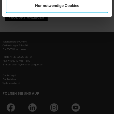
Nur notwendige Cookies
PRODUKT ANZEIGEN
Wienerberger GmbH
Oldenburger Allee 26
D - 30659 Hannover
Telefon: +49 82 72 / 86 - 0
Fax: +49 82 72 / 86 - 500
E-mail:
de.info@wienerberger.com
Dachziegel
Dachsteine
Systemzubehör
FOLGEN SIE UNS AUF