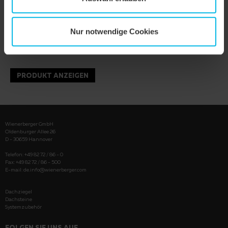
Nur notwendige Cookies
PRODUKT ANZEIGEN
Wienerberger GmbH
Oldenburger Allee 26
D - 30659 Hannover
Telefon: +49 82 72 / 86 - 0
Fax: +49 82 72 / 86 - 500
E-mail:
de.info@wienerberger.com
Dachziegel
Dachsteine
Systemzubehör
FOLGEN SIE UNS AUF