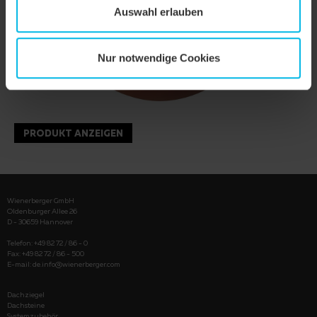
Auswahl erlauben
Nur notwendige Cookies
PRODUKT ANZEIGEN
Wienerberger GmbH
Oldenburger Allee 26
D - 30659 Hannover
Telefon: +49 82 72 / 86 - 0
Fax: +49 82 72 / 86 - 500
E-mail:
de.info@wienerberger.com
Dachziegel
Dachsteine
Systemzubehör