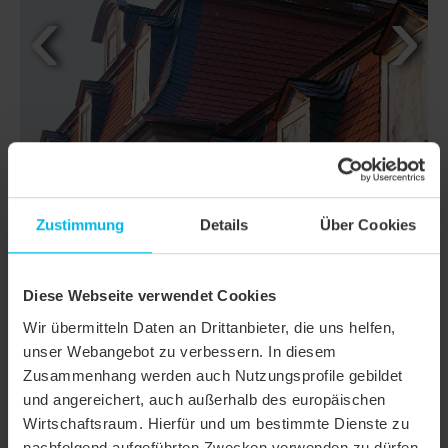
Zustimmung
Details
Über Cookies
Diese Webseite verwendet Cookies
DETAILS
Wir übermitteln Daten an Drittanbieter, die uns helfen,
unser Webangebot zu verbessern. In diesem
MODELL
AMBIENTE SEGMENTSCHNITT
Zusammenhang werden auch Nutzungsprofile gebildet
und angereichert, auch außerhalb des europäischen
Produktfamilie
Biberschwanzziegel AMBIENTE
Wirtschaftsraum. Hierfür und um bestimmte Dienste zu
Produktgruppe
Dachziegel
nachfolgend aufgeführten Zwecken verwenden zu dürfen,