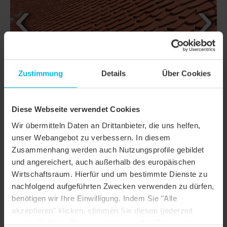
Zustimmung
Details
Über Cookies
Diese Webseite verwendet Cookies
Wir übermitteln Daten an Drittanbieter, die uns helfen,
unser Webangebot zu verbessern. In diesem
Zusammenhang werden auch Nutzungsprofile gebildet
DETAILS
und angereichert, auch außerhalb des europäischen
Wirtschaftsraum. Hierfür und um bestimmte Dienste zu
MODELL
AMBIENTE SEGMENTSCHNITT
nachfolgend aufgeführten Zwecken verwenden zu dürfen,
benötigen wir Ihre Einwilligung. Indem Sie "Alle
Produktfamilie
Biberschwanzziegel AMBIENTE
akzeptieren" klicken, stimmen Sie diesen (jederzeit
widerruflich) zu. Dies umfasst auch Ihre Einwilligung
Produktgruppe
Dachziegel