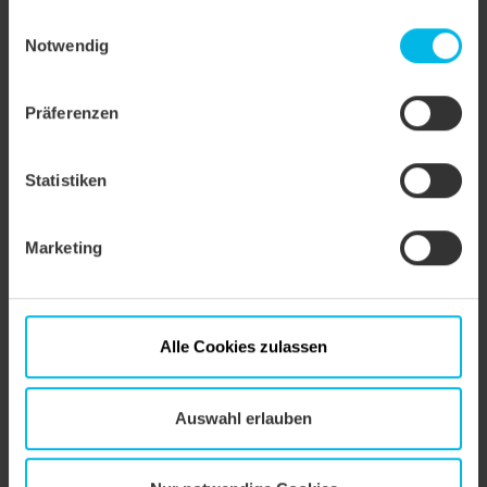
nach Art. 49 (1) (a) DSGVO. Sie können Ihre
Einwilligungsauswahl
Farbe
naturrot
Einstellungen ändern oder die Datenverarbeitung
Notwendig
ablehnen.
Oberfläche
naturrot
Präferenzen
Statistiken
Marketing
Alle Cookies zulassen
Auswahl erlauben