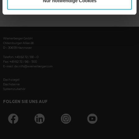
Nur notwendige Cookies
PRODUKT ANZEIGEN
Wienerberger GmbH
Oldenburger Allee 26
D - 30659 Hannover
Telefon: +49 82 72 / 86 - 0
Fax: +49 82 72 / 86 - 500
E-mail:
de.info@wienerberger.com
Dachziegel
Dachsteine
Systemzubehör
FOLGEN SIE UNS AUF