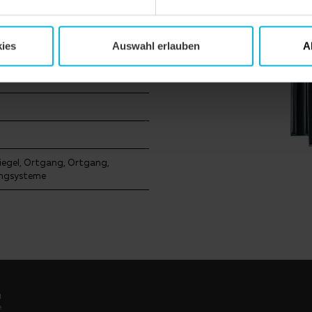
ies
Auswahl erlauben
A
egel, Ortgang, Ortgang,
angsysteme
l
e