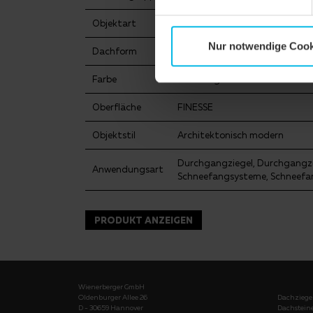
Objektart
Einfamilienhaus
Nur notwendige Cook
Dachform
Pultdach
Farbe
schiefer glasiert
Oberfläche
FINESSE
Objektstil
Architektonisch modern
Durchgangziegel, Durchgangzi
Anwendungsart
Schneefangsysteme, Schneef
PRODUKT ANZEIGEN
Wienerberger GmbH
Oldenburger Allee 26
Dachziege
D - 30659 Hannover
Dachstein