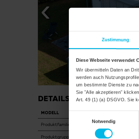
Zustimmung
Diese Webseite verwendet 
Wir übermitteln Daten an Dr
werden auch Nutzungsprofile 
um bestimmte Dienste zu nac
Sie "Alle akzeptieren" klicke
DETAILS
Art. 49 (1) (a) DSGVO. Sie k
MODELL
DOMINO
Einwilligungsauswahl
Notwendig
Produktfamilie
Glattziegel
Produktgruppe
Dachziegel