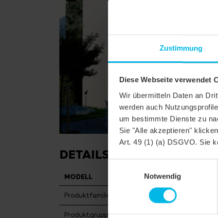
Zustimmung
Diese Webseite verwendet 
Wir übermitteln Daten an Dr
werden auch Nutzungsprofile 
um bestimmte Dienste zu nac
Sie "Alle akzeptieren" klicke
Art. 49 (1) (a) DSGVO. Sie k
DETAILS
Einwilligungsauswahl
Notwendig
MODELL
DOMINO
Produktfamilie
Glattziegel
Produktgruppe
Dachziegel