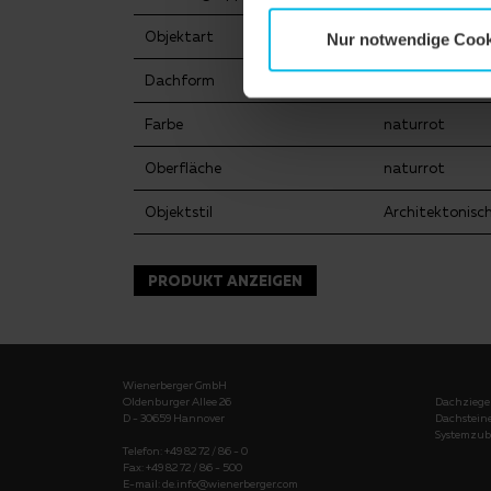
Objektart
Einfamilienhau
Nur notwendige Cook
Dachform
Satteldach
Farbe
naturrot
Oberfläche
naturrot
Objektstil
Architektonisc
PRODUKT ANZEIGEN
Wienerberger GmbH
Oldenburger Allee 26
Dachziege
D - 30659 Hannover
Dachstein
Systemzub
Telefon: +49 82 72 / 86 - 0
Fax: +49 82 72 / 86 - 500
E-mail:
de.info@wienerberger.com