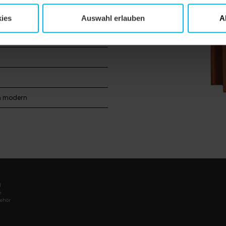
s
ies
Auswahl erlauben
A
h modern
l
e
ehör