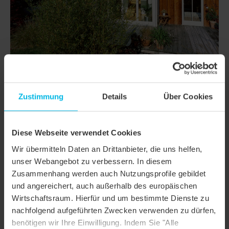
Zustimmung
Details
Über Cookies
DETAILS
Diese Webseite verwendet Cookies
Wir übermitteln Daten an Drittanbieter, die uns helfen,
MODELL
DOMINO
unser Webangebot zu verbessern. In diesem
Produktfamilie
Glattziegel
Zusammenhang werden auch Nutzungsprofile gebildet
und angereichert, auch außerhalb des europäischen
Produktgruppe
Dachziegel
Wirtschaftsraum. Hierfür und um bestimmte Dienste zu
Objektart
Einfamilienhaus
nachfolgend aufgeführten Zwecken verwenden zu dürfen,
benötigen wir Ihre Einwilligung. Indem Sie "Alle