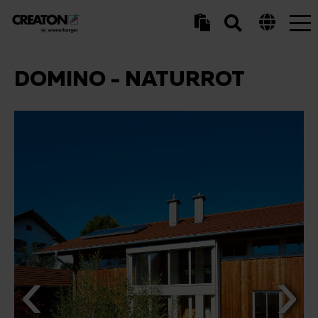
Tog
nav
DOMINO - NATURROT