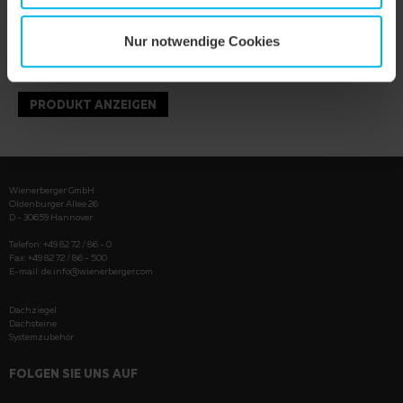
Nur notwendige Cookies
PRODUKT ANZEIGEN
Wienerberger GmbH
Oldenburger Allee 26
D - 30659 Hannover
Telefon: +49 82 72 / 86 - 0
Fax: +49 82 72 / 86 - 500
E-mail:
de.info@wienerberger.com
Dachziegel
Dachsteine
Systemzubehör
FOLGEN SIE UNS AUF