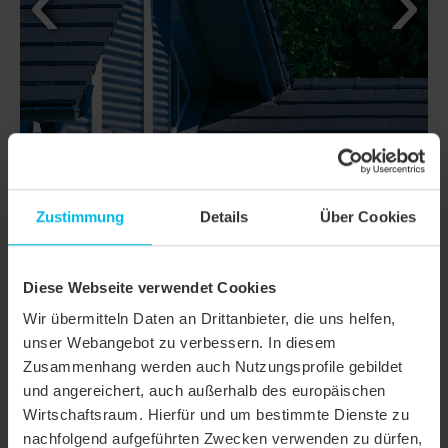
Zustimmung
Details
Über Cookies
DETAILS
Diese Webseite verwendet Cookies
Wir übermitteln Daten an Drittanbieter, die uns helfen,
MODELL
DOMINO
unser Webangebot zu verbessern. In diesem
Produktfamilie
Glattziegel
Zusammenhang werden auch Nutzungsprofile gebildet
und angereichert, auch außerhalb des europäischen
Produktgruppe
Dachziegel
Wirtschaftsraum. Hierfür und um bestimmte Dienste zu
nachfolgend aufgeführten Zwecken verwenden zu dürfen,
Objektart
Einfamilienhaus