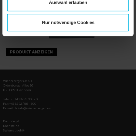
Auswahl erlauben
Nur notwendige Cookies
PRODUKT ANZEIGEN
Wienerberger GmbH
Oldenburger Allee 26
D - 30659 Hannover
Telefon: +49 82 72 / 86 - 0
Fax: +49 82 72 / 86 - 500
E-mail:
de.info@wienerberger.com
Dachziegel
Dachsteine
Systemzubehör