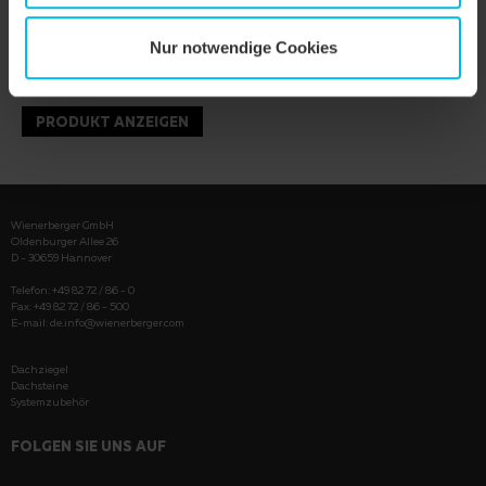
Nur notwendige Cookies
PRODUKT ANZEIGEN
Wienerberger GmbH
Oldenburger Allee 26
D - 30659 Hannover
Telefon: +49 82 72 / 86 - 0
Fax: +49 82 72 / 86 - 500
E-mail:
de.info@wienerberger.com
Dachziegel
Dachsteine
Systemzubehör
FOLGEN SIE UNS AUF