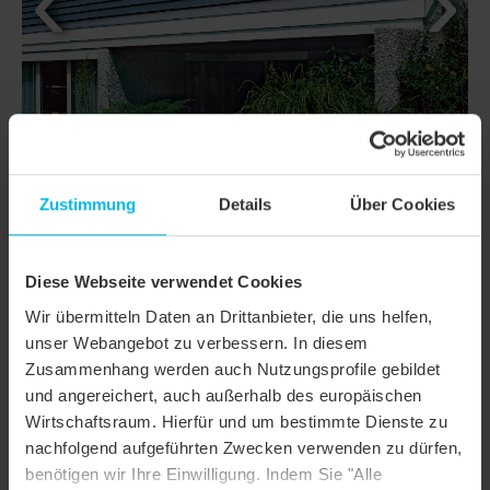
Zustimmung
Details
Über Cookies
Diese Webseite verwendet Cookies
DETAILS
Wir übermitteln Daten an Drittanbieter, die uns helfen,
unser Webangebot zu verbessern. In diesem
MODELL
DOMINO
Zusammenhang werden auch Nutzungsprofile gebildet
und angereichert, auch außerhalb des europäischen
Produktfamilie
Glattziegel
Wirtschaftsraum. Hierfür und um bestimmte Dienste zu
Produktgruppe
Dachziegel
nachfolgend aufgeführten Zwecken verwenden zu dürfen,
benötigen wir Ihre Einwilligung. Indem Sie "Alle
Objektart
Einfamilienhaus