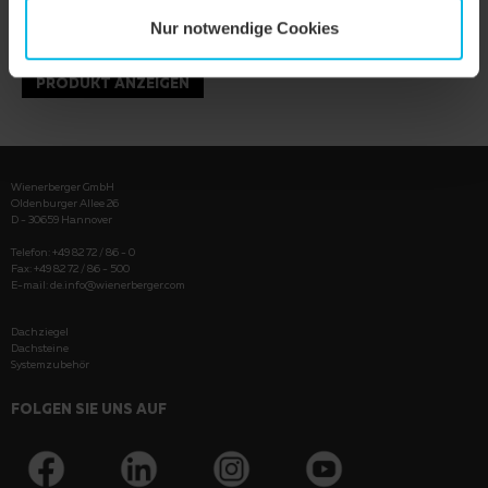
Nur notwendige Cookies
PRODUKT ANZEIGEN
Wienerberger GmbH
Oldenburger Allee 26
D - 30659 Hannover
Telefon: +49 82 72 / 86 - 0
Fax: +49 82 72 / 86 - 500
E-mail:
de.info@wienerberger.com
Dachziegel
Dachsteine
Systemzubehör
FOLGEN SIE UNS AUF