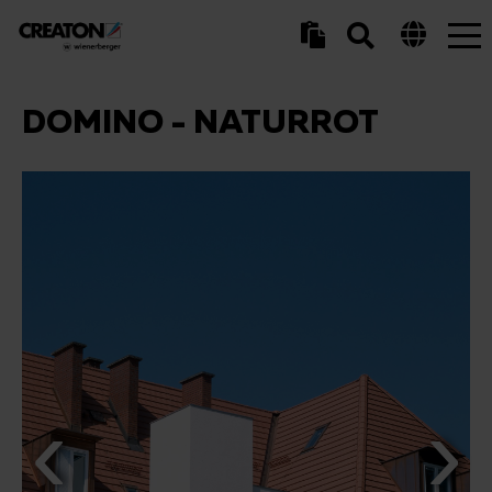
Tog
nav
DOMINO - NATURROT