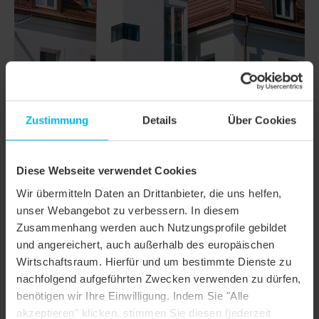
Zustimmung
Details
Über Cookies
Diese Webseite verwendet Cookies
DETAILS
Wir übermitteln Daten an Drittanbieter, die uns helfen,
MODELL
DOMINO
unser Webangebot zu verbessern. In diesem
Zusammenhang werden auch Nutzungsprofile gebildet
Produktfamilie
Glattziegel
und angereichert, auch außerhalb des europäischen
Wirtschaftsraum. Hierfür und um bestimmte Dienste zu
Produktgruppe
Dachziegel
nachfolgend aufgeführten Zwecken verwenden zu dürfen,
Objektart
Mehrfamilienhaus
benötigen wir Ihre Einwilligung. Indem Sie "Alle
akzeptieren" klicken, stimmen Sie diesen (jederzeit