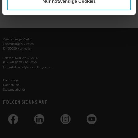
Nur notwendige Cookies
PRODUKT ANZEIGEN
Wienerberger GmbH
Oldenburger Allee 26
D - 30659 Hannover
Telefon: +49 82 72 / 86 - 0
Fax: +49 82 72 / 86 - 500
E-mail:
de.info@wienerberger.com
Dachziegel
Dachsteine
Systemzubehör
FOLGEN SIE UNS AUF