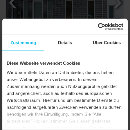
Zustimmung
Details
Über Cookies
Diese Webseite verwendet Cookies
Wir übermitteln Daten an Drittanbieter, die uns helfen,
unser Webangebot zu verbessern. In diesem
DETAILS
Zusammenhang werden auch Nutzungsprofile gebildet
und angereichert, auch außerhalb des europäischen
MODELL
DOMINO
Wirtschaftsraum. Hierfür und um bestimmte Dienste zu
Produktfamilie
Glattziegel
nachfolgend aufgeführten Zwecken verwenden zu dürfen,
benötigen wir Ihre Einwilligung. Indem Sie "Alle
Produktgruppe
Dachziegel
akzeptieren" klicken, stimmen Sie diesen (jederzeit
widerruflich) zu. Dies umfasst auch Ihre Einwilligung
Dachform
Pultdach