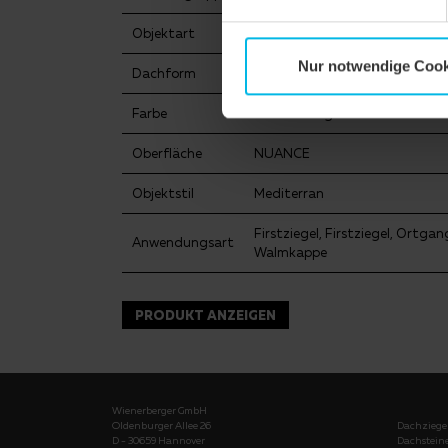
Objektart
Einfamilienhaus
Nur notwendige Cook
Dachform
Walmdach
Farbe
toskana engobiert
Oberfläche
NUANCE
Objektstil
Mediterran
Firstziegel, Firstziegel, Ortg
Anwendungsart
Walmkappe
PRODUKT ANZEIGEN
Wienerberger GmbH
Oldenburger Allee 26
Dachziege
D - 30659 Hannover
Dachstein