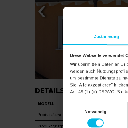
Zustimmung
Diese Webseite verwendet 
Wir übermitteln Daten an Dr
werden auch Nutzungsprofile 
um bestimmte Dienste zu nac
Sie "Alle akzeptieren" klicke
DETAILS
Art. 49 (1) (a) DSGVO. Sie k
MODELL
HARMONIE
Einwilligungsauswahl
Notwendig
Produktfamilie
Flachdachziegel
Produktgruppe
Dachziegel