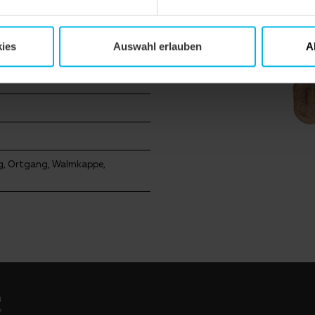
ies
Auswahl erlauben
A
ang, Ortgang, Walmkappe,
l
e