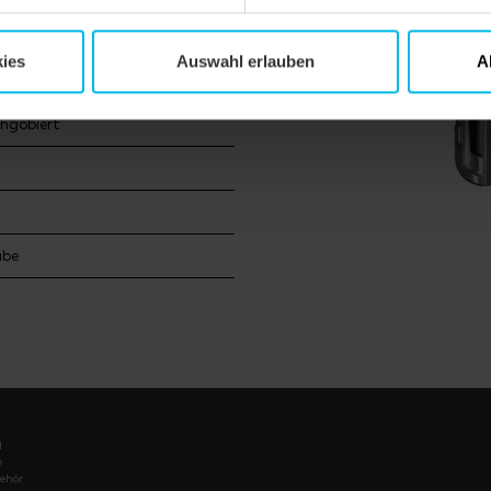
nhaus
ies
Auswahl erlauben
A
engobiert
ube
l
e
ehör