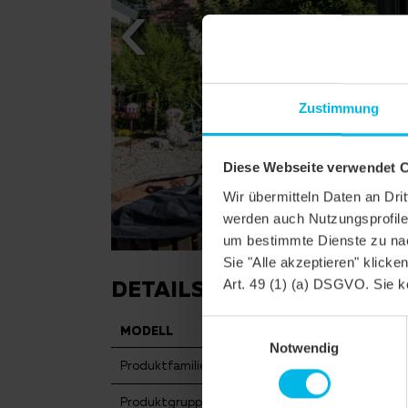
Zustimmung
Diese Webseite verwendet 
Wir übermitteln Daten an Dr
werden auch Nutzungsprofile 
um bestimmte Dienste zu nac
Sie "Alle akzeptieren" klicke
DETAILS
Art. 49 (1) (a) DSGVO. Sie k
Einwilligungsauswahl
MODELL
HARMONI
Notwendig
Produktfamilie
Flachdachz
Produktgruppe
Dachziegel