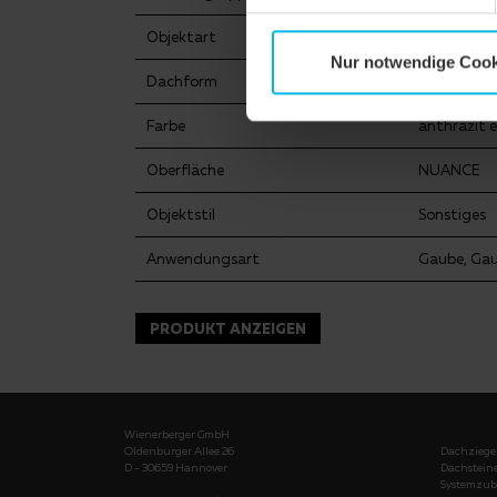
Objektart
Einfamilie
Nur notwendige Cook
Dachform
Satteldach
Farbe
anthrazit 
Oberfläche
NUANCE
Objektstil
Sonstiges
Anwendungsart
Gaube, Ga
PRODUKT ANZEIGEN
Wienerberger GmbH
Oldenburger Allee 26
Dachziege
D - 30659 Hannover
Dachstein
Systemzub