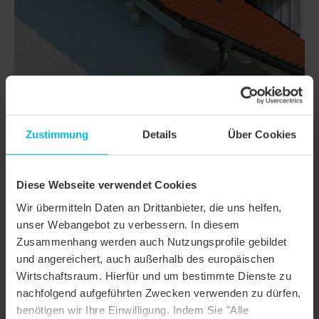
Zustimmung
Details
Über Cookies
DETAILS
Diese Webseite verwendet Cookies
Wir übermitteln Daten an Drittanbieter, die uns helfen,
MODELL
HARMONIE
unser Webangebot zu verbessern. In diesem
Produktfamilie
Flachdachziegel
Zusammenhang werden auch Nutzungsprofile gebildet
und angereichert, auch außerhalb des europäischen
Produktgruppe
Dachziegel
Wirtschaftsraum. Hierfür und um bestimmte Dienste zu
Objektart
Mehrfamilienhaus
nachfolgend aufgeführten Zwecken verwenden zu dürfen,
benötigen wir Ihre Einwilligung. Indem Sie "Alle