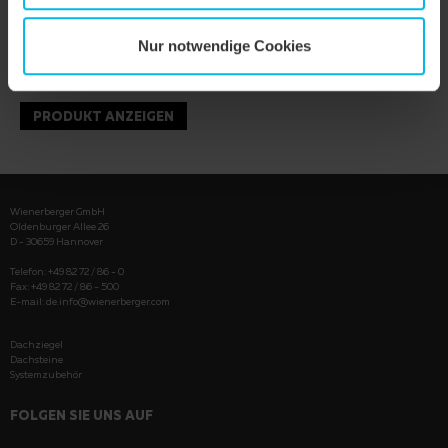
Nur notwendige Cookies
PRODUKT ANZEIGEN
Wienerberger GmbH
Oldenburger Allee 26
D - 30659 Hannover
Telefon: +49 82 72 / 86 - 0
Fax: +49 82 72 / 86 - 500
E-mail:
de.info@wienerberger.com
Dachziegel
Dachsteine
Systemzubehör
FOLGEN SIE UNS AUF