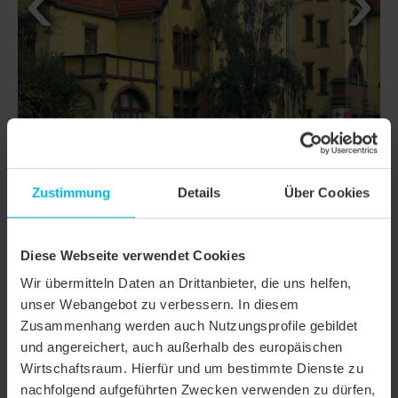
Zustimmung
Details
Über Cookies
DETAILS
Diese Webseite verwendet Cookies
Wir übermitteln Daten an Drittanbieter, die uns helfen,
MODELL
HARMONIE
unser Webangebot zu verbessern. In diesem
Produktfamilie
Flachdachziegel
Zusammenhang werden auch Nutzungsprofile gebildet
und angereichert, auch außerhalb des europäischen
Produktgruppe
Dachziegel
Wirtschaftsraum. Hierfür und um bestimmte Dienste zu
nachfolgend aufgeführten Zwecken verwenden zu dürfen,
Objektart
Öffentliches Gebäude