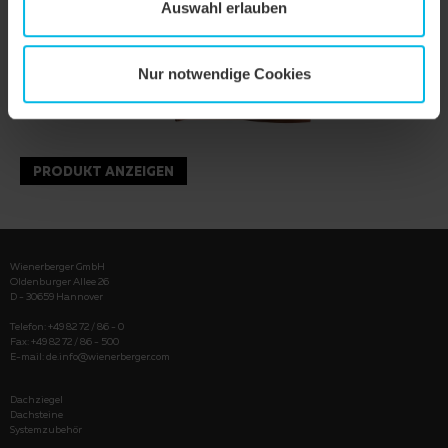
Auswahl erlauben
Nur notwendige Cookies
PRODUKT ANZEIGEN
Wienerberger GmbH
Oldenburger Allee 26
D - 30659 Hannover
Telefon: +49 82 72 / 86 - 0
Fax: +49 82 72 / 86 - 500
E-mail:
de.info@wienerberger.com
Dachziegel
Dachsteine
Systemzubehör