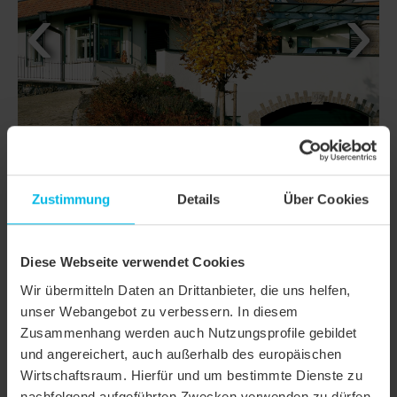
Zustimmung
Details
Über Cookies
Diese Webseite verwendet Cookies
DETAILS
Wir übermitteln Daten an Drittanbieter, die uns helfen,
unser Webangebot zu verbessern. In diesem
MODELL
KLASSIK KERA-BIBER
Zusammenhang werden auch Nutzungsprofile gebildet
und angereichert, auch außerhalb des europäischen
Produktfamilie
Biberschwanzziegel KLASSIK
Wirtschaftsraum. Hierfür und um bestimmte Dienste zu
Produktgruppe
Dachziegel
nachfolgend aufgeführten Zwecken verwenden zu dürfen,