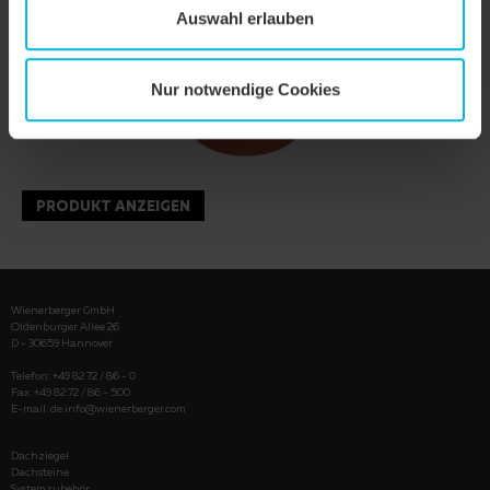
Auswahl erlauben
Nur notwendige Cookies
PRODUKT ANZEIGEN
Wienerberger GmbH
Oldenburger Allee 26
D - 30659 Hannover
Telefon: +49 82 72 / 86 - 0
Fax: +49 82 72 / 86 - 500
E-mail:
de.info@wienerberger.com
Dachziegel
Dachsteine
Systemzubehör