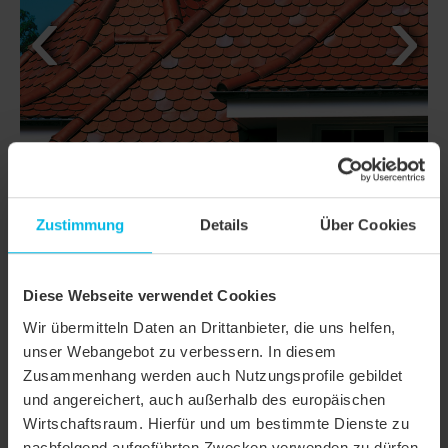
Zustimmung
Details
Über Cookies
Diese Webseite verwendet Cookies
DETAILS
Wir übermitteln Daten an Drittanbieter, die uns helfen,
unser Webangebot zu verbessern. In diesem
MODELL
KLASSIK KERA-BIBER
Zusammenhang werden auch Nutzungsprofile gebildet
und angereichert, auch außerhalb des europäischen
Produktfamilie
Biberschwanzziegel KLASSIK
Wirtschaftsraum. Hierfür und um bestimmte Dienste zu
Produktgruppe
Dachziegel
nachfolgend aufgeführten Zwecken verwenden zu dürfen,