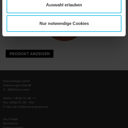
Auswahl erlauben
Nur notwendige Cookies
PRODUKT ANZEIGEN
Wienerberger GmbH
Oldenburger Allee 26
D - 30659 Hannover
Telefon: +49 82 72 / 86 - 0
Fax: +49 82 72 / 86 - 500
E-mail:
de.info@wienerberger.com
Dachziegel
Dachsteine
Systemzubehör