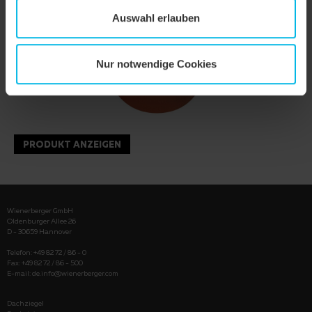
Auswahl erlauben
Nur notwendige Cookies
PRODUKT ANZEIGEN
Wienerberger GmbH
Oldenburger Allee 26
D - 30659 Hannover
Telefon: +49 82 72 / 86 - 0
Fax: +49 82 72 / 86 - 500
E-mail:
de.info@wienerberger.com
Dachziegel