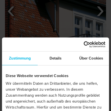
Zustimmung
Details
Über Cookies
Diese Webseite verwendet Cookies
DETAILS
Wir übermitteln Daten an Drittanbieter, die uns helfen,
unser Webangebot zu verbessern. In diesem
MODELL
KLASSIK KERA-BIBER
Zusammenhang werden auch Nutzungsprofile gebildet
Produktfamilie
Biberschwanzziegel KLASSIK
und angereichert, auch außerhalb des europäischen
Wirtschaftsraum. Hierfür und um bestimmte Dienste zu
Produktgruppe
Dachziegel