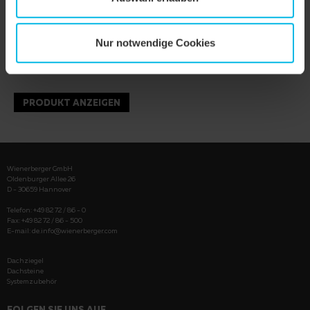
Nur notwendige Cookies
PRODUKT ANZEIGEN
Wienerberger GmbH
Oldenburger Allee 26
D - 30659 Hannover
Telefon: +49 82 72 / 86 - 0
Fax: +49 82 72 / 86 - 500
E-mail:
de.info@wienerberger.com
Dachziegel
Dachsteine
Systemzubehör
FOLGEN SIE UNS AUF