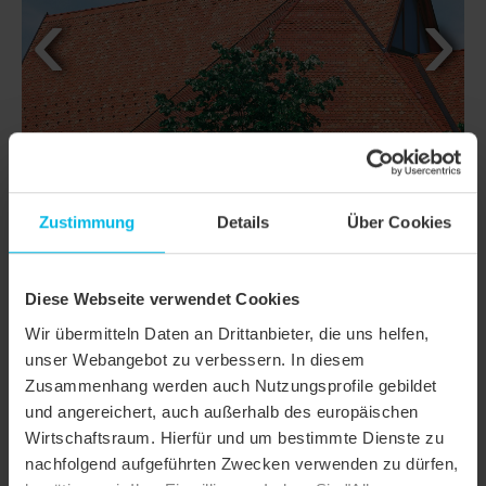
Zustimmung
Details
Über Cookies
Diese Webseite verwendet Cookies
Wir übermitteln Daten an Drittanbieter, die uns helfen,
DETAILS
unser Webangebot zu verbessern. In diesem
Zusammenhang werden auch Nutzungsprofile gebildet
MODELL
KLASSIK KERA-BIBER
und angereichert, auch außerhalb des europäischen
Produktfamilie
Biberschwanzziegel KLASSIK
Wirtschaftsraum. Hierfür und um bestimmte Dienste zu
nachfolgend aufgeführten Zwecken verwenden zu dürfen,
Produktgruppe
Dachziegel