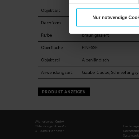
Objektart
Einfamilienhaus
Nur notwendige Cook
Dachform
Krüppelwalmdach
Farbe
braun glasiert
Oberfläche
FINESSE
Objektstil
Alpenländisch
Anwendungsart
Gaube, Gaube, Schneefangs
PRODUKT ANZEIGEN
Wienerberger GmbH
Oldenburger Allee 26
Dachziege
D - 30659 Hannover
Dachstein
Systemzub