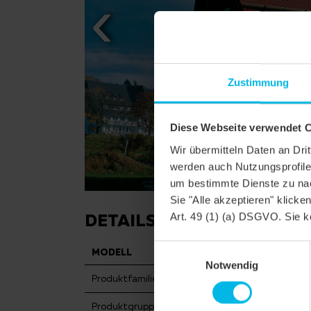
Zustimmung
Diese Webseite verwendet 
Wir übermitteln Daten an Dr
werden auch Nutzungsprofile 
um bestimmte Dienste zu nac
Sie "Alle akzeptieren" klicke
DETAILS
Art. 49 (1) (a) DSGVO. Sie k
Einwilligungsauswahl
MODELL
KLASSIK RUNDSCHNITT
Notwendig
Produktfamilie
Biberschwanzziegel KLASSIK
Produktgruppe
Dachziegel