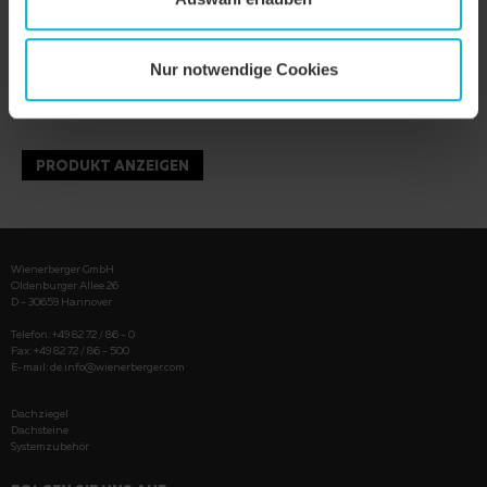
Nur notwendige Cookies
PRODUKT ANZEIGEN
Wienerberger GmbH
Oldenburger Allee 26
D - 30659 Hannover
Telefon: +49 82 72 / 86 - 0
Fax: +49 82 72 / 86 - 500
E-mail:
de.info@wienerberger.com
Dachziegel
Dachsteine
Systemzubehör