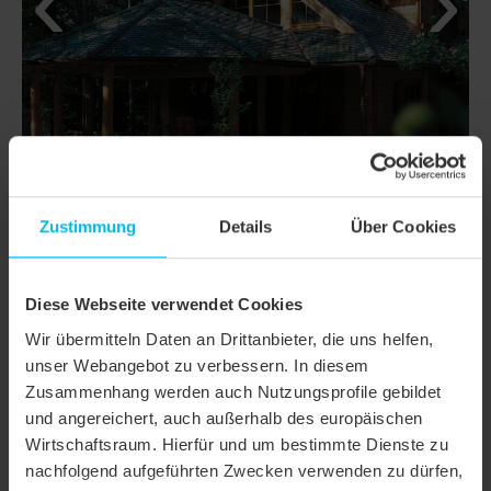
Zustimmung
Details
Über Cookies
Diese Webseite verwendet Cookies
DETAILS
Wir übermitteln Daten an Drittanbieter, die uns helfen,
MODELL
KLASSIK RUNDSCHNITT
unser Webangebot zu verbessern. In diesem
Zusammenhang werden auch Nutzungsprofile gebildet
Produktfamilie
Biberschwanzziegel KLASSIK
und angereichert, auch außerhalb des europäischen
Wirtschaftsraum. Hierfür und um bestimmte Dienste zu
Produktgruppe
Dachziegel
nachfolgend aufgeführten Zwecken verwenden zu dürfen,
Objektart
Einfamilienhaus