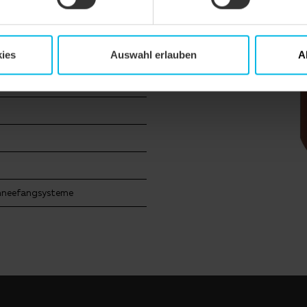
SSIK
ies
Auswahl erlauben
A
hneefangsysteme