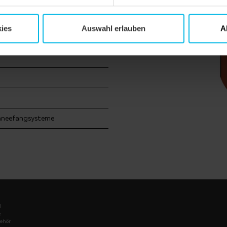
ies
Auswahl erlauben
A
hneefangsysteme
l
e
ehör