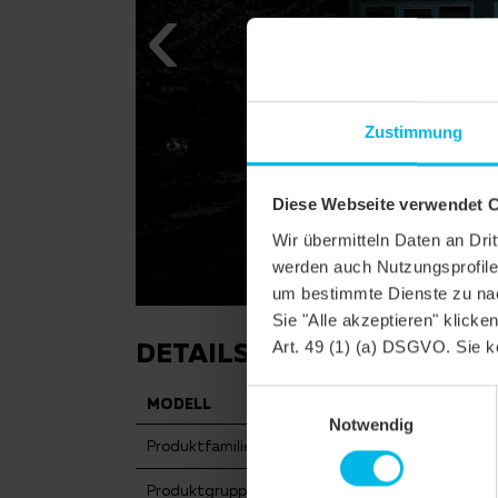
Zustimmung
Diese Webseite verwendet 
Wir übermitteln Daten an Dr
werden auch Nutzungsprofile 
um bestimmte Dienste zu nac
Sie "Alle akzeptieren" klicke
DETAILS
Art. 49 (1) (a) DSGVO. Sie k
Einwilligungsauswahl
MODELL
KLASSIK RUNDSCHNI
Notwendig
Produktfamilie
Biberschwanzziegel KLA
Produktgruppe
Dachziegel