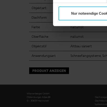
Objektart
Einfamilienhaus
Nur notwendige Cook
Dachform
Sonderform
Farbe
naturrot
Oberfläche
naturrot
Objektstil
Altbau saniert
Anwendungsart
Schneefangsysteme, Sc
PRODUKT ANZEIGEN
Wienerberger GmbH
Oldenburger Allee 26
Dachziege
D - 30659 Hannover
Dachstein
Systemzub