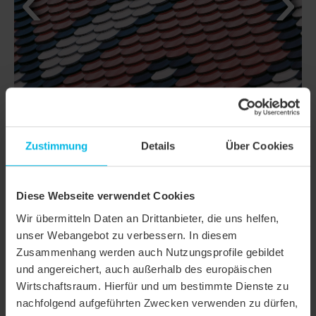
Zustimmung
Details
Über Cookies
Diese Webseite verwendet Cookies
DETAILS
Wir übermitteln Daten an Drittanbieter, die uns helfen,
MODELL
KLASSIK RUNDSCHNITT
unser Webangebot zu verbessern. In diesem
Zusammenhang werden auch Nutzungsprofile gebildet
Produktfamilie
Biberschwanzziegel KLASSIK
und angereichert, auch außerhalb des europäischen
Wirtschaftsraum. Hierfür und um bestimmte Dienste zu
Produktgruppe
Dachziegel
nachfolgend aufgeführten Zwecken verwenden zu dürfen,
Objektart
Einfamilienhaus