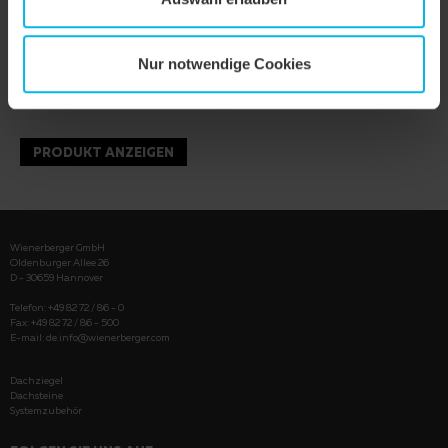
Nur notwendige Cookies
PRODUKT ANZEIGEN
Wienerberger GmbH
Oldenburger Allee 26
D - 30659 Hannover
Telefon: +49 82 72 / 86 - 0
Fax: +49 82 72 / 86 - 500
E-mail:
de.info@wienerberger.com
Dachziegel
Dachsteine
Systemzubehör