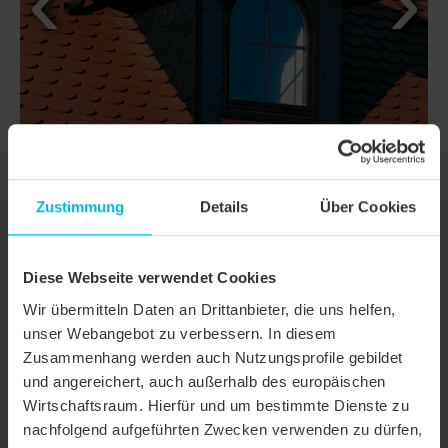
Zustimmung
Details
Über Cookies
Diese Webseite verwendet Cookies
DETAILS
Wir übermitteln Daten an Drittanbieter, die uns helfen,
MODELL
KLASSIK RUNDSCHNITT
unser Webangebot zu verbessern. In diesem
Zusammenhang werden auch Nutzungsprofile gebildet
Produktfamilie
Biberschwanzziegel KLASSIK
und angereichert, auch außerhalb des europäischen
Wirtschaftsraum. Hierfür und um bestimmte Dienste zu
Produktgruppe
Dachziegel
nachfolgend aufgeführten Zwecken verwenden zu dürfen,
Objektart
Einfamilienhaus