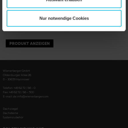
Nur notwendige Cookies
PRODUKT ANZEIGEN
Wienerberger GmbH
Oldenburger Allee 26
D - 30659 Hannover
Telefon: +49 82 72 / 86 - 0
Fax: +49 82 72 / 86 - 500
E-mail:
de.info@wienerberger.com
Dachziegel
Dachsteine
Systemzubehör