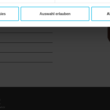
ies
Auswahl erlauben
A
l
e
ehör