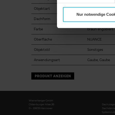
Objektart
Einfamilienhaus
Nur notwendige Cook
Dachform
Satteldach
Farbe
braun engobiert
Oberfläche
NUANCE
Objektstil
Sonstiges
Anwendungsart
Gaube, Gaube
PRODUKT ANZEIGEN
Wienerberger GmbH
Oldenburger Allee 26
Dachziege
D - 30659 Hannover
Dachstein
Systemzub