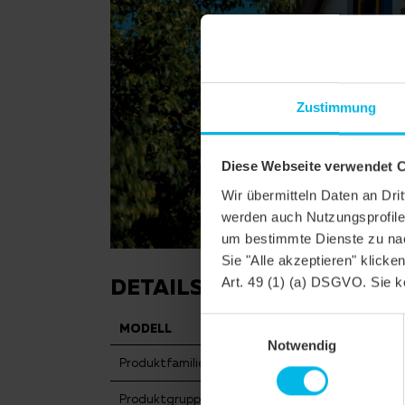
Zustimmung
Diese Webseite verwendet 
Wir übermitteln Daten an Dr
werden auch Nutzungsprofile 
um bestimmte Dienste zu nac
Sie "Alle akzeptieren" klicke
DETAILS
Art. 49 (1) (a) DSGVO. Sie k
Einwilligungsauswahl
MODELL
KLASSIK RUND
Notwendig
Produktfamilie
Biberschwanzzieg
Produktgruppe
Dachziegel