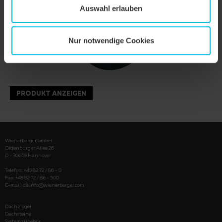
Auswahl erlauben
Nur notwendige Cookies
PRODUKT ANZEIGEN
Wienerberger GmbH
Oldenburger Allee 26
D - 30659 Hannover
Telefon: +49 82 72 / 86 - 0
Fax: +49 82 72 / 86 - 500
E-mail:
de.info@wienerberger.com
Dachziegel
Dachsteine
Systemzubehör