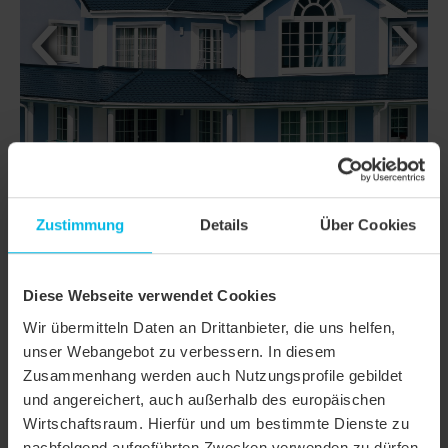
Zustimmung
Details
Über Cookies
Diese Webseite verwendet Cookies
DETAILS
Wir übermitteln Daten an Drittanbieter, die uns helfen,
unser Webangebot zu verbessern. In diesem
MODELL
KLASSIK RUNDSCHNITT
Zusammenhang werden auch Nutzungsprofile gebildet
und angereichert, auch außerhalb des europäischen
Produktfamilie
Biberschwanzziegel KLASSIK
Wirtschaftsraum. Hierfür und um bestimmte Dienste zu
Produktgruppe
Dachziegel
nachfolgend aufgeführten Zwecken verwenden zu dürfen,