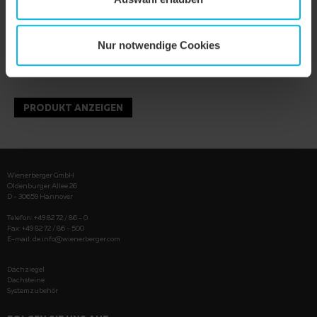
Nur notwendige Cookies
PRODUKT ANZEIGEN
Wienerberger GmbH
Oldenburger Allee 26
D - 30659 Hannover
Telefon: +49 82 72 / 86 - 0
Fax: +49 82 72 / 86 - 500
E-mail:
de.info@wienerberger.com
Dachziegel
Dachsteine
Systemzubehör