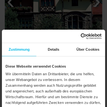
Zustimmung
Details
Über Cookies
Diese Webseite verwendet Cookies
DETAILS
Wir übermitteln Daten an Drittanbieter, die uns helfen,
MODELL
KLASSIK RUNDSCHNITT
unser Webangebot zu verbessern. In diesem
Zusammenhang werden auch Nutzungsprofile gebildet
Produktfamilie
Biberschwanzziegel KLASSIK
und angereichert, auch außerhalb des europäischen
Wirtschaftsraum. Hierfür und um bestimmte Dienste zu
Produktgruppe
Dachziegel
nachfolgend aufgeführten Zwecken verwenden zu dürfen,
Objektart
Einfamilienhaus