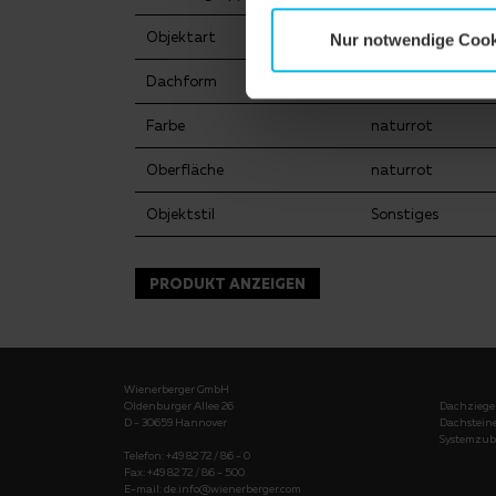
Objektart
Industriebau
Nur notwendige Cook
Dachform
Satteldach
Farbe
naturrot
Oberfläche
naturrot
Objektstil
Sonstiges
PRODUKT ANZEIGEN
Wienerberger GmbH
Oldenburger Allee 26
Dachziege
D - 30659 Hannover
Dachstein
Systemzub
Telefon: +49 82 72 / 86 - 0
Fax: +49 82 72 / 86 - 500
E-mail:
de.info@wienerberger.com