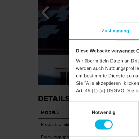
Zustimmung
Diese Webseite verwendet 
Wir übermitteln Daten an Dr
werden auch Nutzungsprofile 
um bestimmte Dienste zu nac
Sie "Alle akzeptieren" klicke
Art. 49 (1) (a) DSGVO. Sie k
DETAILS
Einwilligungsauswahl
Notwendig
MODELL
KLASSIK RUNDS
Produktfamilie
Biberschwanzzieg
Produktgruppe
Dachziegel