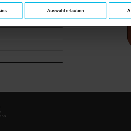
ies
Auswahl erlauben
A
l
e
ehör