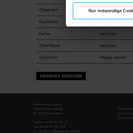
Objektart
Kirche
Nur notwendige Cook
Dachform
Zwiebelturm
Farbe
naturrot
Oberfläche
naturrot
Objektstil
Altbau saniert
PRODUKT ANZEIGEN
Wienerberger GmbH
Oldenburger Allee 26
Dachziege
D - 30659 Hannover
Dachstein
Systemzub
Telefon: +49 82 72 / 86 - 0
Fax: +49 82 72 / 86 - 500
E-mail:
de.info@wienerberger.com