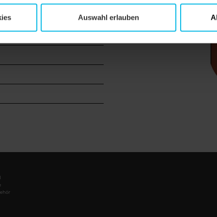
ies
Auswahl erlauben
A
l
e
ehör