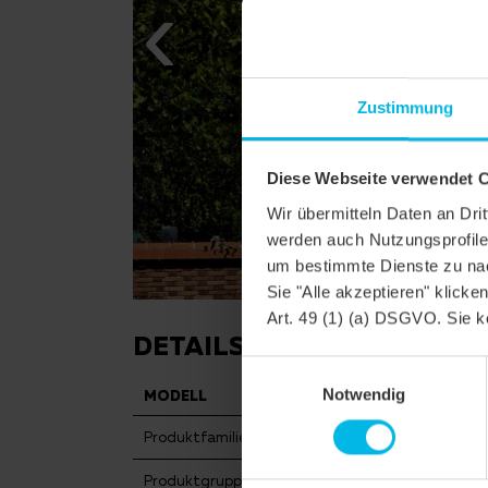
Zustimmung
Diese Webseite verwendet 
Wir übermitteln Daten an Dr
werden auch Nutzungsprofile 
um bestimmte Dienste zu nac
Sie "Alle akzeptieren" klicke
Art. 49 (1) (a) DSGVO. Sie k
DETAILS
Einwilligungsauswahl
Notwendig
MODELL
KLASSIK RUNDS
Produktfamilie
Biberschwanzzieg
Produktgruppe
Dachziegel