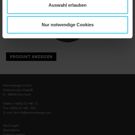
Auswahl erlauben
Nur notwendige Cookies
PRODUKT ANZEIGEN
Wienerberger GmbH
Oldenburger Allee 26
D - 30659 Hannover
Telefon: +49 82 72 / 86 - 0
Fax: +49 82 72 / 86 - 500
E-mail:
de.info@wienerberger.com
Dachziegel
Dachsteine
Systemzubehör