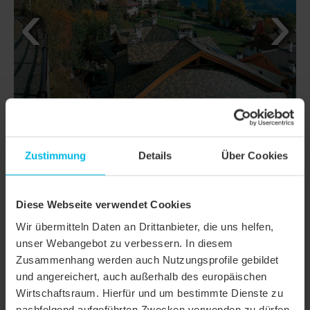
Zustimmung
Details
Über Cookies
Diese Webseite verwendet Cookies
DETAILS
Wir übermitteln Daten an Drittanbieter, die uns helfen,
unser Webangebot zu verbessern. In diesem
MODELL
KLASSIK RUNDSCHNITT
Zusammenhang werden auch Nutzungsprofile gebildet
und angereichert, auch außerhalb des europäischen
Produktfamilie
Biberschwanzziegel KLASSIK
Wirtschaftsraum. Hierfür und um bestimmte Dienste zu
Produktgruppe
Dachziegel
nachfolgend aufgeführten Zwecken verwenden zu dürfen,