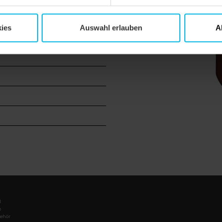
s
ies
Auswahl erlauben
A
h
l
e
ehör