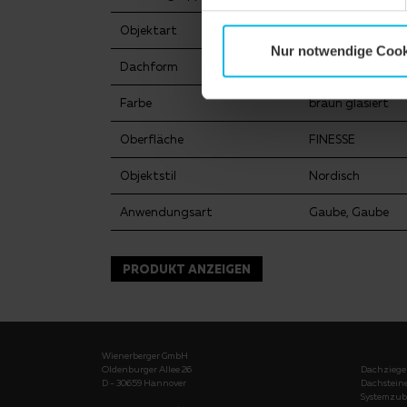
Objektart
Mehrfamilienhau
Nur notwendige Cook
Dachform
Krüppelwalmdac
Farbe
braun glasiert
Oberfläche
FINESSE
Objektstil
Nordisch
Anwendungsart
Gaube, Gaube
PRODUKT ANZEIGEN
Wienerberger GmbH
Oldenburger Allee 26
Dachziege
D - 30659 Hannover
Dachstein
Systemzub