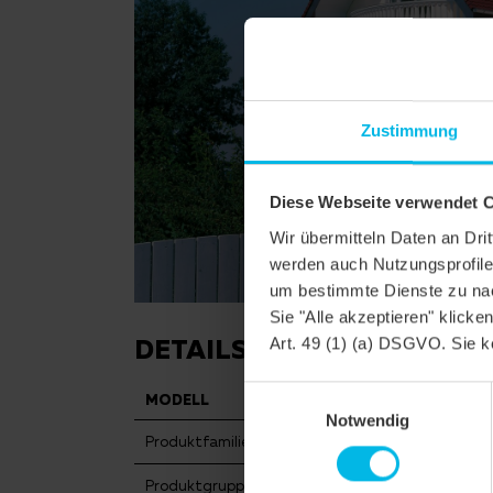
Zustimmung
Diese Webseite verwendet 
Wir übermitteln Daten an Dr
werden auch Nutzungsprofile 
um bestimmte Dienste zu nac
Sie "Alle akzeptieren" klicke
DETAILS
Art. 49 (1) (a) DSGVO. Sie k
Einwilligungsauswahl
MODELL
KLASSIK RUND
Notwendig
Produktfamilie
Biberschwanzzieg
Produktgruppe
Dachziegel