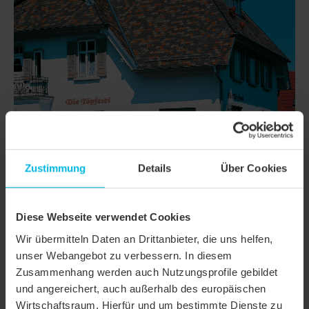
Zustimmung
Details
Über Cookies
Diese Webseite verwendet Cookies
DETAILS
Wir übermitteln Daten an Drittanbieter, die uns helfen,
MODELL
KLASSIK RUNDSCHNITT
unser Webangebot zu verbessern. In diesem
Zusammenhang werden auch Nutzungsprofile gebildet
Produktfamilie
Biberschwanzziegel KLASSIK
und angereichert, auch außerhalb des europäischen
Wirtschaftsraum. Hierfür und um bestimmte Dienste zu
Produktgruppe
Dachziegel