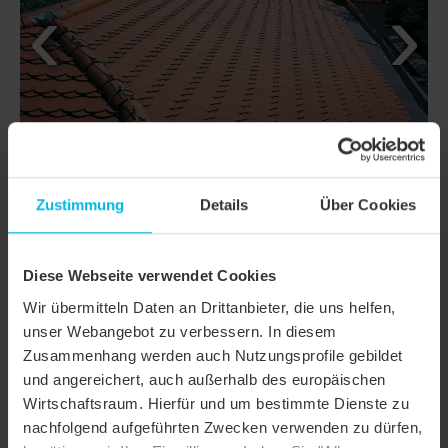
Zustimmung
Details
Über Cookies
Diese Webseite verwendet Cookies
Wir übermitteln Daten an Drittanbieter, die uns helfen,
DETAILS
unser Webangebot zu verbessern. In diesem
Zusammenhang werden auch Nutzungsprofile gebildet
MODELL
KLASSIK RUNDSCHNITT
und angereichert, auch außerhalb des europäischen
Produktfamilie
Biberschwanzziegel KLASSIK
Wirtschaftsraum. Hierfür und um bestimmte Dienste zu
nachfolgend aufgeführten Zwecken verwenden zu dürfen,
Produktgruppe
Dachziegel