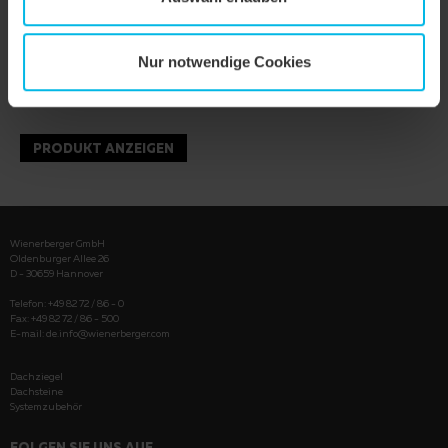
Nur notwendige Cookies
PRODUKT ANZEIGEN
Wienerberger GmbH
Oldenburger Allee 26
D - 30659 Hannover
Telefon: +49 82 72 / 86 - 0
Fax: +49 82 72 / 86 - 500
E-mail:
de.info@wienerberger.com
Dachziegel
Dachsteine
Systemzubehör
FOLGEN SIE UNS AUF