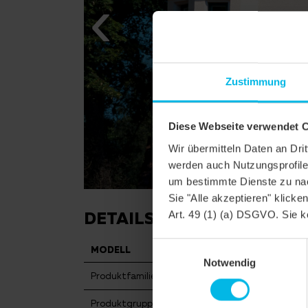
Zustimmung
Diese Webseite verwendet 
Wir übermitteln Daten an Dr
werden auch Nutzungsprofile 
um bestimmte Dienste zu nac
Sie "Alle akzeptieren" klicke
DETAILS
Art. 49 (1) (a) DSGVO. Sie k
Einwilligungsauswahl
MODELL
KLASSIK RUND
Notwendig
Produktfamilie
Biberschwanzzieg
Produktgruppe
Dachziegel