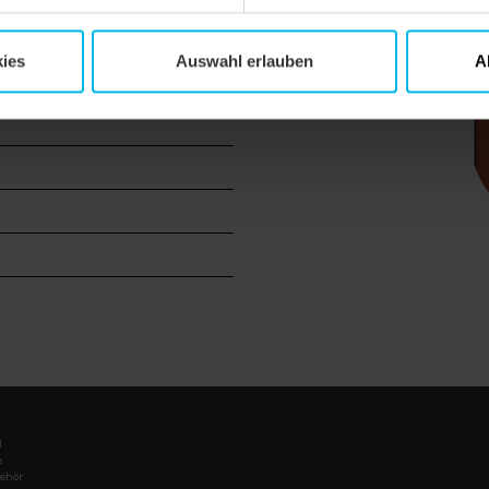
bäude
ies
Auswahl erlauben
A
l
e
ehör