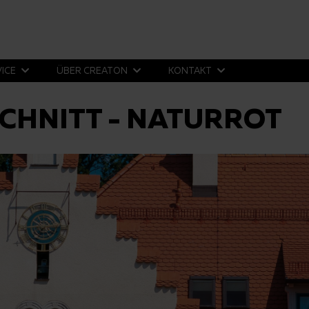
VICE
ÜBER CREATON
KONTAKT
CHNITT - NATURROT