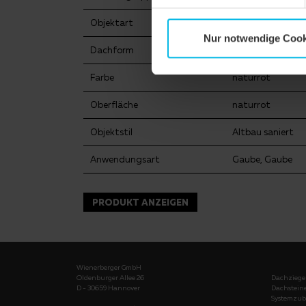
Objektart
Öffentliches Ge
Nur notwendige Cook
Dachform
Walmdach
Farbe
naturrot
Oberfläche
naturrot
Objektstil
Altbau saniert
Anwendungsart
Gaube, Gaube
PRODUKT ANZEIGEN
Wienerberger GmbH
Oldenburger Allee 26
Dachziege
D - 30659 Hannover
Dachstein
Systemzub